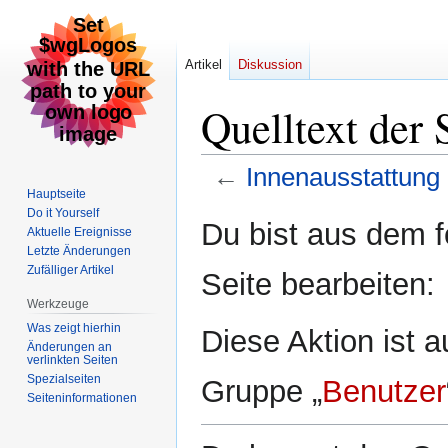
Artikel
Diskussion
Quelltext der 
←
Innenausstattung
Hauptseite
Do it Yourself
Zur
Zur
Du bist aus dem f
Aktuelle Ereignisse
Navigation
Suche
Letzte Änderungen
springen
springen
Zufälliger Artikel
Seite bearbeiten:
Werkzeuge
Was zeigt hierhin
Diese Aktion ist a
Änderungen an
verlinkten Seiten
Spezialseiten
Gruppe „
Benutzer
Seiten­informationen