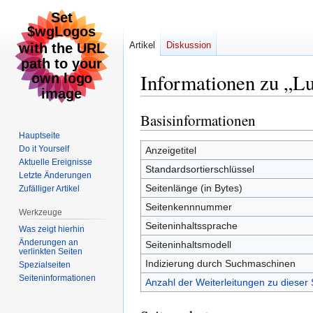
Artikel
Diskussion
Informationen zu „Lu
Basisinformationen
Zur
Zur
Navigation
Suche
Hauptseite
springen
springen
Do it Yourself
Anzeigetitel
Aktuelle Ereignisse
Standardsortierschlüssel
Letzte Änderungen
Seitenlänge (in Bytes)
Zufälliger Artikel
Seitenkennnummer
Werkzeuge
Seiteninhaltssprache
Was zeigt hierhin
Änderungen an
Seiteninhaltsmodell
verlinkten Seiten
Indizierung durch Suchmaschinen
Spezialseiten
Seiten­informationen
Anzahl der Weiterleitungen zu dieser 